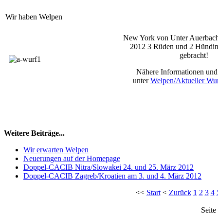
Wir haben Welpen
New York von Unter Auerbach 
2012 3 Rüden und 2 Hündin
gebracht!
Nähere Informationen und
unter
Welpen/Aktueller Wu
Weitere Beiträge...
Wir erwarten Welpen
Neuerungen auf der Homepage
Doppel-CACIB Nitra/Slowakei 24. und 25. März 2012
Doppel-CACIB Zagreb/Kroatien am 3. und 4. März 2012
<<
Start
<
Zurück
1
2
3
4
Seite