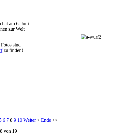
hat am 6. Juni
nen zur Welt
 Fotos sind
rf
zu finden!
5
6
7
8
9
10
Weiter
>
Ende
>>
 8 von 19