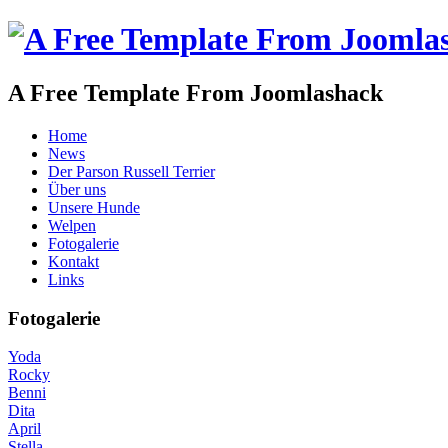
A Free Template From Joomlashack
Home
News
Der Parson Russell Terrier
Über uns
Unsere Hunde
Welpen
Fotogalerie
Kontakt
Links
Fotogalerie
Yoda
Rocky
Benni
Dita
April
Stella