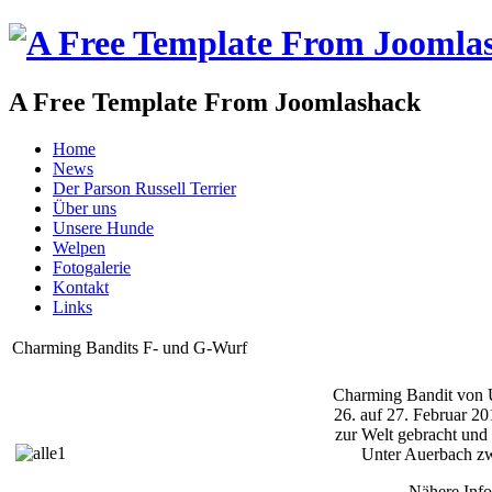
A Free Template From Joomlashack
Home
News
Der Parson Russell Terrier
Über uns
Unsere Hunde
Welpen
Fotogalerie
Kontakt
Links
Charming Bandits F- und G-Wurf
Charming Bandit von U
26. auf 27. Februar 2
zur Welt gebracht un
Unter Auerbach zw
Nähere Info