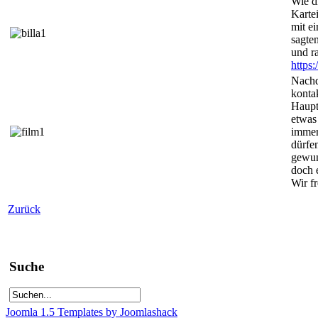
Wie d
Karte
mit e
sagte
und r
https
Nachd
kontak
Haupt
etwas
immer
dürfe
gewun
doch 
Wir f
Zurück
Suche
Joomla 1.5 Templates by Joomlashack