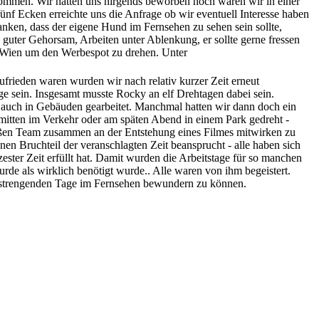
mmen. Wir hatten uns nirgends beworben noch waren wir in einer
nf Ecken erreichte uns die Anfrage ob wir eventuell Interesse haben
nken, dass der eigene Hund im Fernsehen zu sehen sein sollte,
guter Gehorsam, Arbeiten unter Ablenkung, er sollte gerne fressen
h Wien um den Werbespot zu drehen. Unter
frieden waren wurden wir nach relativ kurzer Zeit erneut
lge sein. Insgesamt musste Rocky an elf Drehtagen dabei sein.
 auch in Gebäuden gearbeitet. Manchmal hatten wir dann doch ein
itten im Verkehr oder am späten Abend in einem Park gedreht -
roßen Team zusammen an der Entstehung eines Filmes mitwirken zu
en Bruchteil der veranschlagten Zeit beansprucht - alle haben sich
ster Zeit erfüllt hat. Damit wurden die Arbeitstage für so manchen
rde als wirklich benötigt wurde.. Alle waren von ihm begeistert.
anstrengenden Tage im Fernsehen bewundern zu können.